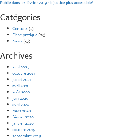
Navigation
Publié dans
1er février 2019 : la justice plus accessible!
de
Catégories
l’article
Contrats
(2)
Fiche pratique
(23)
News
(57)
Archives
avril 2025
octobre 2021
juillet 2021
avril 2021
août 2020
juin 2020
avril 2020
mars 2020
février 2020
janvier 2020
octobre 2019
septembre 2019