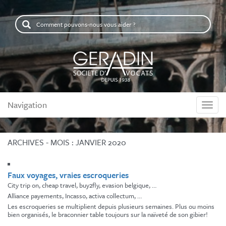
Comment
pouvons-
nous
vous
aider
?
Navigation
Naviga
ARCHIVES - MOIS :
JANVIER 2020
Faux voyages, vraies escroqueries
City trip on, cheap travel, buy2fly, evasion belgique, …
Alliance payements, Incasso, activa collectum, …
Les escroqueries se multiplient depuis plusieurs semaines. Plus ou moins
bien organisés, le braconnier table toujours sur la naïveté de son gibier!