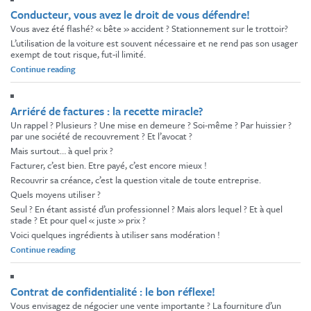
étendue
Conducteur, vous avez le droit de vous défendre!
:
Vous avez été flashé? « bête » accident ? Stationnement sur le trottoir?
la
L’utilisation de la voiture est souvent nécessaire et ne rend pas son usager
justice
exempt de tout risque, fut-il limité.
accessible »
« Conducteur,
Continue reading
vous
avez
le
Arriéré de factures : la recette miracle?
droit
Un rappel ? Plusieurs ? Une mise en demeure ? Soi-même ? Par huissier ?
de
par une société de recouvrement ? Et l’avocat ?
vous
Mais surtout… à quel prix ?
défendre! »
Facturer, c’est bien. Etre payé, c’est encore mieux !
Recouvrir sa créance, c’est la question vitale de toute entreprise.
Quels moyens utiliser ?
Seul ? En étant assisté d’un professionnel ? Mais alors lequel ? Et à quel
stade ? Et pour quel « juste » prix ?
Voici quelques ingrédients à utiliser sans modération !
« Arriéré
Continue reading
de
factures
:
Contrat de confidentialité : le bon réflexe!
la
Vous envisagez de négocier une vente importante ? La fourniture d’un
recette