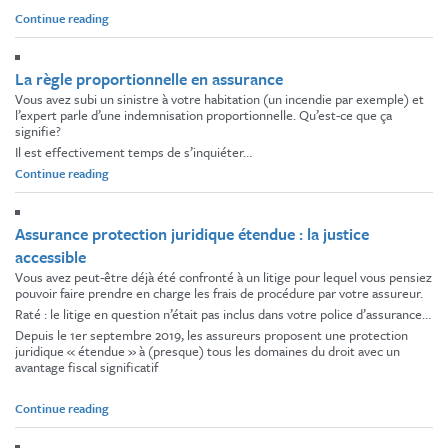
« Faux
Continue reading
voyages,
vraies
escroqueries »
La règle proportionnelle en assurance
Vous avez subi un sinistre à votre habitation (un incendie par exemple) et
l’expert parle d’une indemnisation proportionnelle. Qu’est-ce que ça
signifie?
Il est effectivement temps de s’inquiéter…
« La
Continue reading
règle
proportionnelle
en
Assurance protection juridique étendue : la justice
assurance »
accessible
Vous avez peut-être déjà été confronté à un litige pour lequel vous pensiez
pouvoir faire prendre en charge les frais de procédure par votre assureur.
Raté : le litige en question n’était pas inclus dans votre police d’assurance…
Depuis le 1er septembre 2019, les assureurs proposent une protection
juridique « étendue » à (presque) tous les domaines du droit avec un
avantage fiscal significatif
« Assurance
Continue reading
protection
juridique