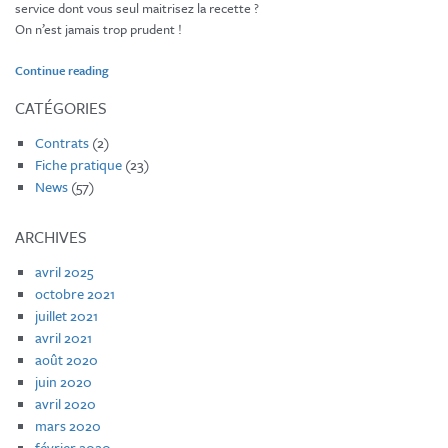
service dont vous seul maitrisez la recette ?
miracle? »
On n’est jamais trop prudent !
« Contrat
Continue reading
de
confidentialité
CATÉGORIES
:
le
Contrats
(2)
bon
Fiche pratique
(23)
réflexe! »
News
(57)
ARCHIVES
avril 2025
octobre 2021
juillet 2021
avril 2021
août 2020
juin 2020
avril 2020
mars 2020
février 2020