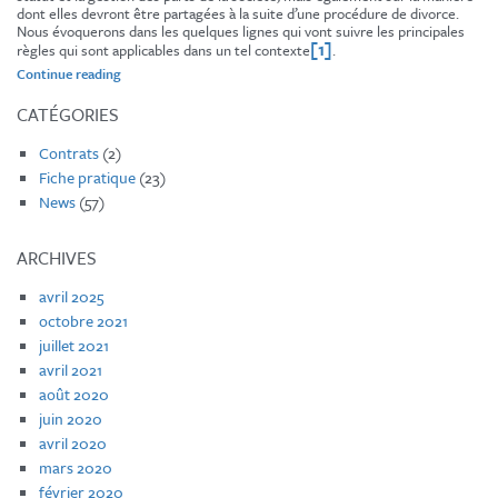
dont elles devront être partagées à la suite d’une procédure de divorce.
Nous évoquerons dans les quelques lignes qui vont suivre les principales
[1]
règles qui sont applicables dans un tel contexte
.
« Conséquences
Continue reading
du
divorce
CATÉGORIES
sur
les
Contrats
(2)
actions
Fiche pratique
(23)
de
société »
News
(57)
ARCHIVES
avril 2025
octobre 2021
juillet 2021
avril 2021
août 2020
juin 2020
avril 2020
mars 2020
février 2020