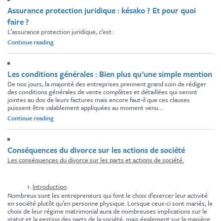
«
Assurance protection juridique : késako ? Et pour quoi
la
tirette
faire ?
»
L’assurance protection juridique, c’est :
au
volant
« Assurance
Continue reading
! »
protection
juridique
:
Les conditions générales : Bien plus qu’une simple mention
késako
?
De nos jours, la majorité des entreprises prennent grand soin de rédiger
Et
des conditions générales de vente complètes et détaillées qui seront
pour
jointes au dos de leurs factures mais encore faut-il que ces clauses
quoi
puissent être valablement appliquées au moment venu…
faire
« Les
Continue reading
? »
conditions
générales
:
Conséquences du divorce sur les actions de société
Bien
plus
Les conséquences du divorce sur les parts et actions de société.
qu’une
simple
mention »
Introduction
.
Nombreux sont les entrepreneurs qui font le choix d’exercer leur activité
en société plutôt qu’en personne physique. Lorsque ceux-ci sont mariés, le
choix de leur régime matrimonial aura de nombreuses implications sur le
statut et la gestion des parts de la société, mais également sur la manière