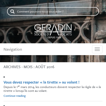
Comment
pouvons-
nous
vous
aider
?
Navigation
Naviga
ARCHIVES - MOIS :
AOÛT 2016
Vous devez respecter « la tirette » au volant !
er
Depuis le 1
mars 2014, les conducteurs doivent respecter la règle de «
la
tirette
» lorsqu’ils sont au volant.
« Vous
Continue reading
devez
respecter