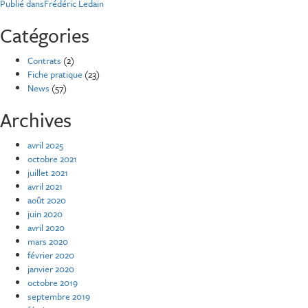
Navigation
Publié dans
Frédéric Ledain
de
Catégories
l’article
Contrats
(2)
Fiche pratique
(23)
News
(57)
Archives
avril 2025
octobre 2021
juillet 2021
avril 2021
août 2020
juin 2020
avril 2020
mars 2020
février 2020
janvier 2020
octobre 2019
septembre 2019