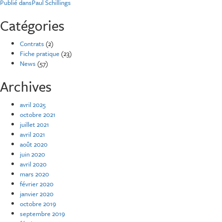
Navigation
Publié dans
Paul Schillings
de
Catégories
l’article
Contrats
(2)
Fiche pratique
(23)
News
(57)
Archives
avril 2025
octobre 2021
juillet 2021
avril 2021
août 2020
juin 2020
avril 2020
mars 2020
février 2020
janvier 2020
octobre 2019
septembre 2019