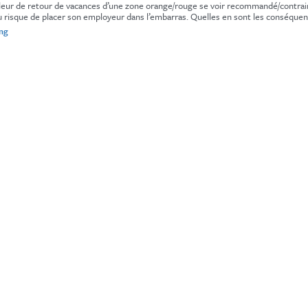
ailleur de retour de vacances d’une zone orange/rouge se voir recommandé/contrai
u risque de placer son employeur dans l’embarras. Quelles en sont les conséquen
« retour
ing
de
vacances,
quarantaine
et
droit
du
travail »