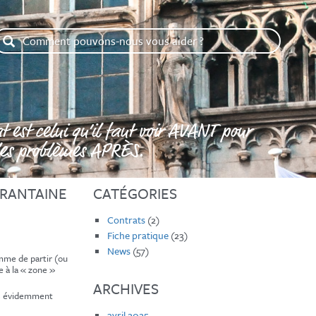
omment
ouvons-
ous
ous
ider
t est celui qu’il faut voir AVANT pour
 les problèmes APRÈS.
RANTAINE
CATÉGORIES
Contrats
(2)
Fiche pratique
(23)
News
(57)
mme de partir (ou
e à la « zone »
ARCHIVES
ais évidemment
avril 2025