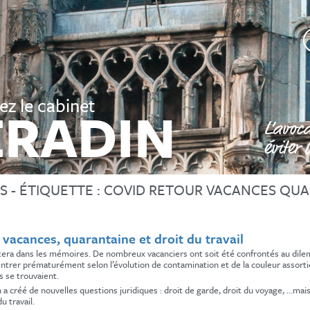
C
p
n
v
a
z le cabinet
?
ERADIN
L’avoca
éviter
S - ÉTIQUETTE :
COVID RETOUR VACANCES QUA
 vacances, quarantaine et droit du travail
tera dans les mémoires. De nombreux vacanciers ont soit été confrontés au dile
rentrer prématurément selon l’évolution de contamination et de la couleur assorti
ls se trouvaient.
n a créé de nouvelles questions juridiques : droit de garde, droit du voyage, …m
u travail.