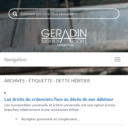
Comment
pouvons-
nous
vous
aider
?
Navigation
Naviga
ARCHIVES - ÉTIQUETTE :
DETTE HÉRITIER
Les droits du créanciers face au décès de son débiteur
Les successibles universels et à titre universels ont une option à trois
branches relativement à une succession échue :
Accepter purement et simplement ;