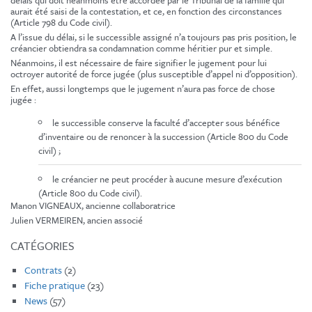
délais qui doit néanmoins être accordée par le Tribunal de la famille qui
aurait été saisi de la contestation, et ce, en fonction des circonstances
(Article 798 du Code civil).
A l’issue du délai, si le successible assigné n’a toujours pas pris position, le
créancier obtiendra sa condamnation comme héritier pur et simple.
Néanmoins, il est nécessaire de faire signifier le jugement pour lui
octroyer autorité de force jugée (plus susceptible d’appel ni d’opposition).
En effet, aussi longtemps que le jugement n’aura pas force de chose
jugée :
le successible conserve la faculté d’accepter sous bénéfice
d’inventaire ou de renoncer à la succession (Article 800 du Code
civil) ;
le créancier ne peut procéder à aucune mesure d’exécution
(Article 800 du Code civil).
Manon VIGNEAUX, ancienne collaboratrice
Julien VERMEIREN, ancien associé
CATÉGORIES
Contrats
(2)
Fiche pratique
(23)
News
(57)