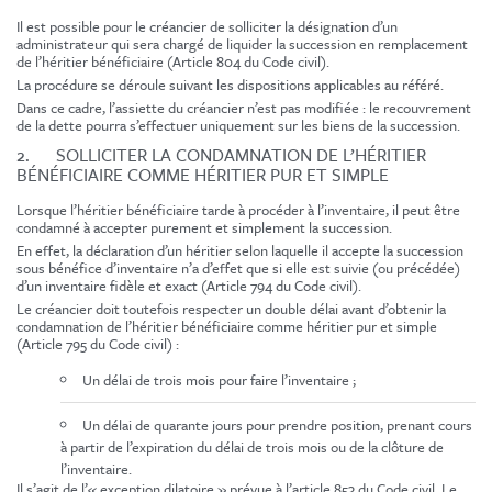
Il est possible pour le créancier de solliciter la désignation d’un
administrateur qui sera chargé de liquider la succession en remplacement
de l’héritier bénéficiaire (Article 804 du Code civil).
La procédure se déroule suivant les dispositions applicables au référé.
Dans ce cadre, l’assiette du créancier n’est pas modifiée : le recouvrement
de la dette pourra s’effectuer uniquement sur les biens de la succession.
2. SOLLICITER LA CONDAMNATION DE L’HÉRITIER
BÉNÉFICIAIRE COMME HÉRITIER PUR ET SIMPLE
Lorsque l’héritier bénéficiaire tarde à procéder à l’inventaire, il peut être
condamné à accepter purement et simplement la succession.
En effet, la déclaration d’un héritier selon laquelle il accepte la succession
sous bénéfice d’inventaire n’a d’effet que si elle est suivie (ou précédée)
d’un inventaire fidèle et exact (Article 794 du Code civil).
Le créancier doit toutefois respecter un double délai avant d’obtenir la
condamnation de l’héritier bénéficiaire comme héritier pur et simple
(Article 795 du Code civil) :
Un délai de trois mois pour faire l’inventaire ;
Un délai de quarante jours pour prendre position, prenant cours
à partir de l’expiration du délai de trois mois ou de la clôture de
l’inventaire.
Il s’agit de l’« exception dilatoire » prévue à l’article 853 du Code civil. Le