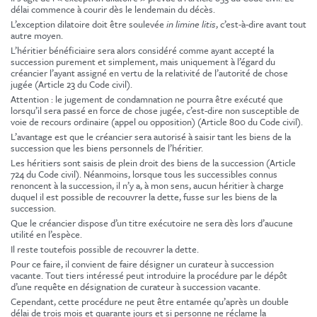
délai commence à courir dès le lendemain du décès.
L’exception dilatoire doit être soulevée
in limine litis
, c’est-à-dire avant tout
autre moyen.
L’héritier bénéficiaire sera alors considéré comme ayant accepté la
succession purement et simplement, mais uniquement à l’égard du
créancier l’ayant assigné en vertu de la relativité de l’autorité de chose
jugée (Article 23 du Code civil).
Attention : le jugement de condamnation ne pourra être exécuté que
lorsqu’il sera passé en force de chose jugée, c’est-dire non susceptible de
voie de recours ordinaire (appel ou opposition) (Article 800 du Code civil).
L’avantage est que le créancier sera autorisé à saisir tant les biens de la
succession que les biens personnels de l’héritier.
Les héritiers sont saisis de plein droit des biens de la succession (Article
724 du Code civil). Néanmoins, lorsque tous les successibles connus
renoncent à la succession, il n’y a, à mon sens, aucun héritier à charge
duquel il est possible de recouvrer la dette, fusse sur les biens de la
succession.
Que le créancier dispose d’un titre exécutoire ne sera dès lors d’aucune
utilité en l’espèce.
Il reste toutefois possible de recouvrer la dette.
Pour ce faire, il convient de faire désigner un curateur à succession
vacante. Tout tiers intéressé peut introduire la procédure par le dépôt
d’une requête en désignation de curateur à succession vacante.
Cependant, cette procédure ne peut être entamée qu’après un double
délai de trois mois et quarante jours et si personne ne réclame la