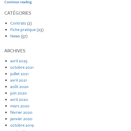
« Quel
Continue reading
est
l’impact
CATÉGORIES
du
Coronavirus
Contrats
(2)
sur
Fiche pratique
(23)
les
News
(57)
baux
? »
ARCHIVES
avril 2025
octobre 2021
juillet 2021
avril 2021
août 2020
juin 2020
avril 2020
mars 2020
février 2020
janvier 2020
octobre 2019