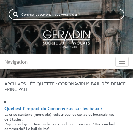
Comment
pouvons-
nous
vous
aider
?
Navigation
Naviga
ARCHIVES - ÉTIQUETTE :
CORONAVIRUS BAIL RÉSIDENCE
PRINCIPALE
Quel est l’impact du Coronavirus sur les baux ?
La crise sanitaire (mondiale) redistribue les cartes et bouscule nos
certitudes.
Payer son loyer? Dans un bail de résidence principale ? Dans un bail
commercial? Le bail de kot?