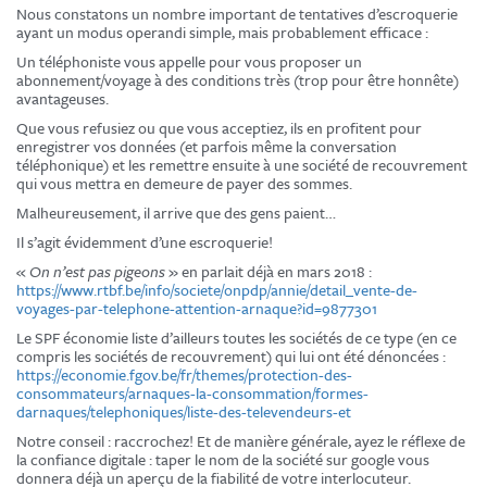
Nous constatons un nombre important de tentatives d’escroquerie
ayant un modus operandi simple, mais probablement efficace :
Un téléphoniste vous appelle pour vous proposer un
abonnement/voyage à des conditions très (trop pour être honnête)
avantageuses.
Que vous refusiez ou que vous acceptiez, ils en profitent pour
enregistrer vos données (et parfois même la conversation
téléphonique) et les remettre ensuite à une société de recouvrement
qui vous mettra en demeure de payer des sommes.
Malheureusement, il arrive que des gens paient…
Il s’agit évidemment d’une escroquerie!
«
On n’est pas pigeons
» en parlait déjà en mars 2018 :
https://www.rtbf.be/info/societe/onpdp/annie/detail_vente-de-
voyages-par-telephone-attention-arnaque?id=9877301
Le SPF économie liste d’ailleurs toutes les sociétés de ce type (en ce
compris les sociétés de recouvrement) qui lui ont été dénoncées :
https://economie.fgov.be/fr/themes/protection-des-
consommateurs/arnaques-la-consommation/formes-
darnaques/telephoniques/liste-des-televendeurs-et
Notre conseil : raccrochez! Et de manière générale, ayez le réflexe de
la confiance digitale : taper le nom de la société sur google vous
donnera déjà un aperçu de la fiabilité de votre interlocuteur.