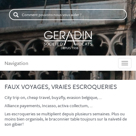
Comment
pouvons-
nous
vous
aider
?
Navigation
Naviga
FAUX VOYAGES, VRAIES ESCROQUERIES
City trip on, cheap travel, buy2fly, evasion belgique, …
Alliance payements, Incasso, activa collectum, …
Les escroqueries se multiplient depuis plusieurs semaines. Plus ou
moins bien organisés, le braconnier table toujours sur la naïveté de
son gibier!